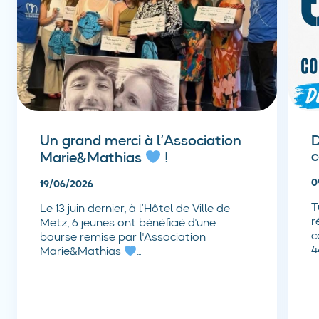
Un grand merci à l’Association
D
c
Marie&Mathias
!
0
19/06/2026
T
Le 13 juin dernier, à l’Hôtel de Ville de
r
Metz, 6 jeunes ont bénéficié d'une
c
bourse remise par l'Association
4
Marie&Mathias
...