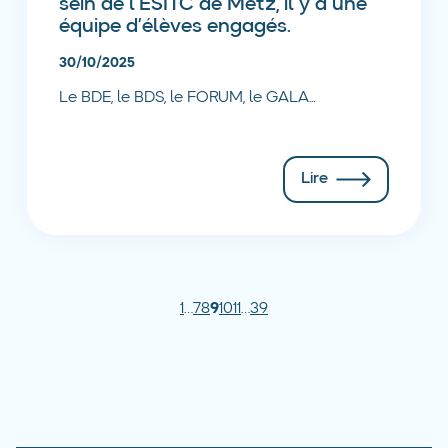
sein de l’ESITC de Metz, il y a une
équipe d’élèves engagés.
30/10/2025
Le BDE, le BDS, le FORUM, le GALA...
Lire
1
…
7
8
9
10
11
…
39