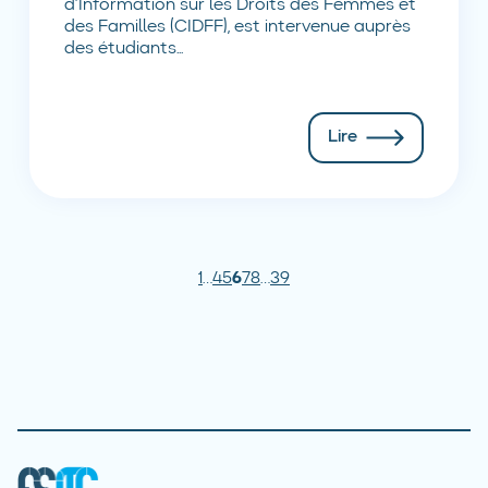
d’Information sur les Droits des Femmes et
des Familles (CIDFF), est intervenue auprès
des étudiants...
Lire
1
…
4
5
6
7
8
…
39