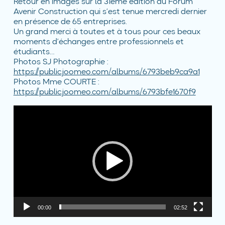
Retour en images sur la 31ème édition du Forum
Avenir Construction qui s’est tenue mercredi dernier
en présence de 65 entreprises.
Un grand merci à toutes et à tous pour ces beaux
moments d’échanges entre professionnels et
étudiants…
Photos SJ Photographie :
https://public.joomeo.com/albums/6793beb9ca9a1
Photos Mme COURTE :
https://public.joomeo.com/albums/6793bfe1670f9
Lecteur
vidéo
00:00
02:52